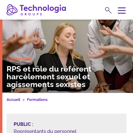
Rechercher
M
e
Expertises
n
u
FORMATIONS
RPS et rôle du référent
harcèlement sexuel et
agissements sexistes
Accueil
Formations
Formations
PUBLIC
:
Représentants du personnel