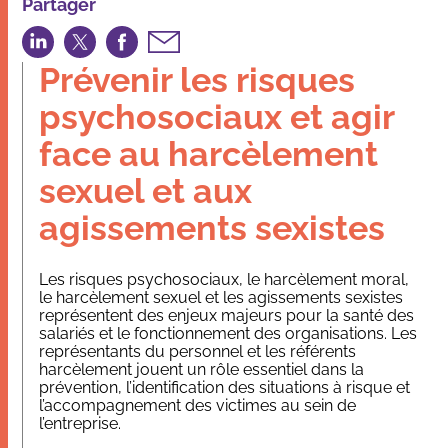
Partager
Partager
Partager
Partager
Partager
sur
sur
sur
par
Prévenir les risques
LinkedIn
Twitter
Facebook
email
psychosociaux et agir
face au harcèlement
sexuel et aux
agissements sexistes
Les risques psychosociaux, le harcèlement moral,
le harcèlement sexuel et les agissements sexistes
représentent des enjeux majeurs pour la santé des
salariés et le fonctionnement des organisations. Les
représentants du personnel et les référents
harcèlement jouent un rôle essentiel dans la
prévention, l’identification des situations à risque et
l’accompagnement des victimes au sein de
l’entreprise.