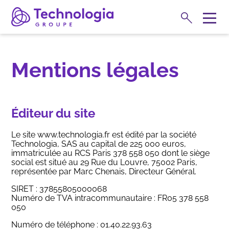
Rechercher
M
e
Expertises
n
u
Mentions légales
Éditeur du site
Le site www.technologia.fr est édité par la société
Technologia, SAS au capital de 225 000 euros,
immatriculée au RCS Paris 378 558 050 dont le siège
social est situé au 29 Rue du Louvre, 75002 Paris,
représentée par Marc Chenais, Directeur Général.
SIRET : 37855805000068
Numéro de TVA intracommunautaire : FR05 378 558
050
Formations
Numéro de téléphone : 01.40.22.93.63