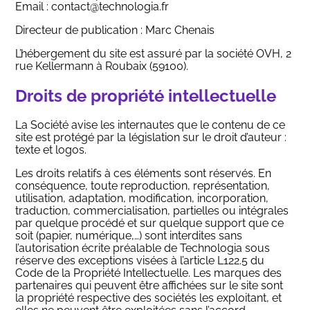
Email :
contact@technologia.fr
Directeur de publication : Marc Chenais
Nos applications et outils
L’hébergement du site est assuré par la société OVH, 2
rue Kellermann à Roubaix (59100).
Qui sommes-nous
Droits de propriété intellectuelle
La Société avise les internautes que le contenu de ce
Ressources
site est protégé par la législation sur le droit d’auteur :
texte et logos.
Les droits relatifs à ces éléments sont réservés. En
conséquence, toute reproduction, représentation,
utilisation, adaptation, modification, incorporation,
traduction, commercialisation, partielles ou intégrales
Dans les médias
par quelque procédé et sur quelque support que ce
Contact
soit (papier, numérique,…) sont interdites sans
l’autorisation écrite préalable de Technologia sous
réserve des exceptions visées à l’article L122.5 du
Code de la Propriété Intellectuelle. Les marques des
partenaires qui peuvent être affichées sur le site sont
la propriété respective des sociétés les exploitant, et