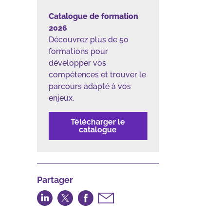
Catalogue de formation
2026
Découvrez plus de 50
formations pour
développer vos
compétences et trouver le
parcours adapté à vos
enjeux.
Télécharger le
catalogue
Partager
Partager
Partager
Partager
Partager
sur
sur
sur
par
LinkedIn
Twitter
Facebook
email