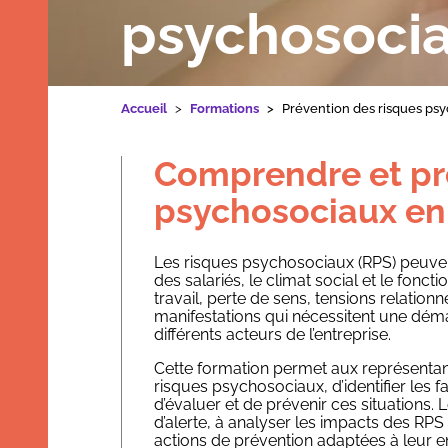
psychosoci
Formations
Accueil
Formations
Prévention des risques ps
Comprendre et pré
Nos applications et outils
psychosociaux en
Qui sommes-nous
Les risques psychosociaux (RPS) peuve
des salariés, le climat social et le fon
Ressources
travail, perte de sens, tensions relatio
manifestations qui nécessitent une dém
différents acteurs de l’entreprise.
Cette formation permet aux représent
risques psychosociaux, d’identifier les f
d’évaluer et de prévenir ces situations.
Dans les médias
d’alerte, à analyser les impacts des RPS s
Contact
actions de prévention adaptées à leur 