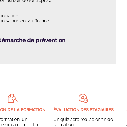
on au sein de l’entreprise
unication
un salarié en souffrance
 démarche de prévention
ION DE LA FORMATION
ÉVALUATION DES STAGIAIRES
 formation, un
Un quiz sera réalisé en fin de
e sera à compléter.
formation.