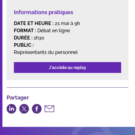
Informations pratiques
DATE ET HEURE :
21 mai à 9h
FORMAT :
Débat en ligne
DURÉE :
1h30
PUBLIC :
Représentants du personnel
J'accède au replay
Partager
Partager
Partager
Partager
Partager
sur
sur
sur
par
LinkedIn
Twitter
Facebook
email