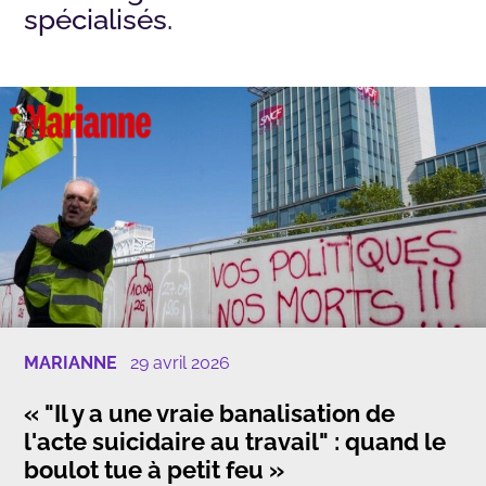
spécialisés.
Nos applications et outils
Qui sommes-nous
Ressources
Dans les médias
Contact
MARIANNE
29 avril 2026
« "Il y a une vraie banalisation de
l'acte suicidaire au travail" : quand le
boulot tue à petit feu »