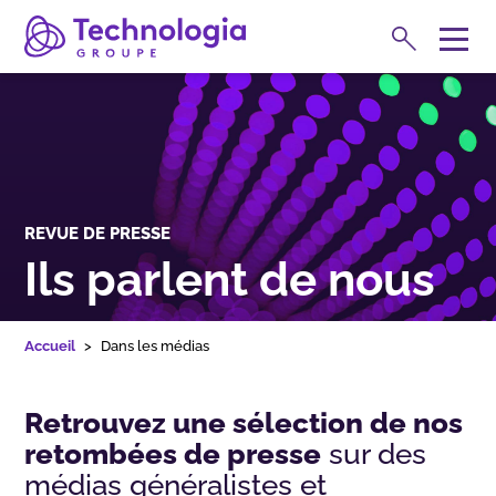
Rechercher
M
e
Expertises
n
u
REVUE DE PRESSE
Ils parlent de nous
Accueil
Dans les médias
Retrouvez une sélection de nos
retombées de presse
sur des
Formations
médias généralistes et