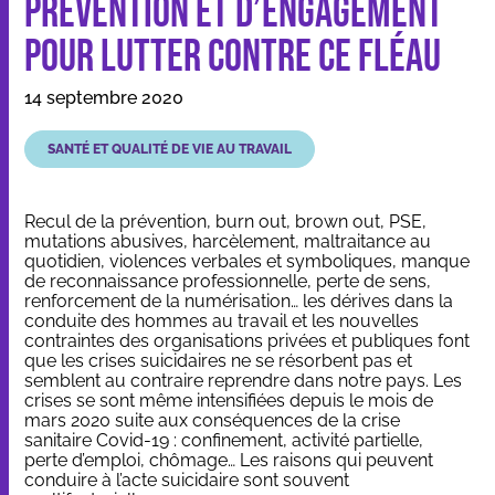
prévention et d’engagement
pour lutter contre ce fléau
Nos applications et outils
14 septembre 2020
Qui sommes-nous
SANTÉ ET QUALITÉ DE VIE AU TRAVAIL
Ressources
Recul de la prévention, burn out, brown out, PSE,
mutations abusives, harcèlement, maltraitance au
quotidien, violences verbales et symboliques, manque
de reconnaissance professionnelle, perte de sens,
renforcement de la numérisation… les dérives dans la
conduite des hommes au travail et les nouvelles
contraintes des organisations privées et publiques font
Dans les médias
que les crises suicidaires ne se résorbent pas et
Contact
semblent au contraire reprendre dans notre pays. Les
crises se sont même intensifiées depuis le mois de
mars 2020 suite aux conséquences de la crise
sanitaire Covid-19 : confinement, activité partielle,
perte d’emploi, chômage… Les raisons qui peuvent
conduire à l’acte suicidaire sont souvent