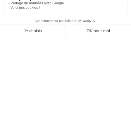
Tél : 01 40 22 93 63
contact@technologia.fr
29 Rue du Louvre
75002 Paris
Suivez-nous
Expertises