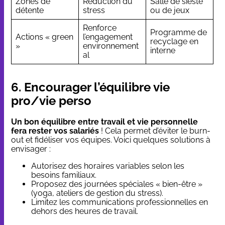
Zones de
Réduction du
Salle de sieste
détente
stress
ou de jeux
Renforce
Programme de
Actions « green
l’engagement
recyclage en
»
environnement
interne
al
6. Encourager l’équilibre vie
pro/vie perso
Un bon équilibre entre travail et vie personnelle
fera rester vos salariés
! Cela permet d’éviter le burn-
out et fidéliser vos équipes. Voici quelques solutions à
envisager :
Autorisez des horaires variables selon les
besoins familiaux.
Proposez des journées spéciales « bien-être »
(yoga, ateliers de gestion du stress).
Limitez les communications professionnelles en
dehors des heures de travail.