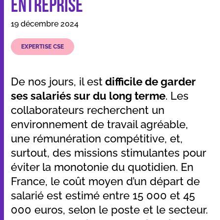
entreprise
19 décembre 2024
Nos applications et outils
EXPERTISE CSE
Qui sommes-nous
De nos jours, il est
difficile de garder
Ressources
ses salariés sur du long terme
. Les
collaborateurs recherchent un
environnement de travail agréable,
une rémunération compétitive, et,
surtout, des missions stimulantes pour
Dans les médias
Contact
éviter la monotonie du quotidien. En
France, le coût moyen d’un départ de
salarié est estimé entre 15 000 et 45
000 euros, selon le poste et le secteur​.