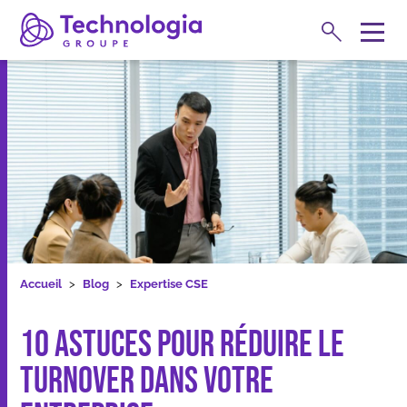
Rechercher
M
e
Expertises
n
u
10 Astuces pour réduire le turnover dans votre entreprise
Accueil
Blog
Expertise CSE
10 Astuces pour réduire le
turnover dans votre
Formations