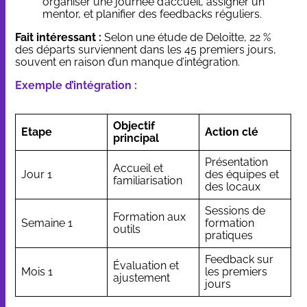
organiser une journée d’accueil, assigner un
mentor, et planifier des feedbacks réguliers.
Fait intéressant :
Selon une étude de Deloitte, 22 %
des départs surviennent dans les 45 premiers jours,
souvent en raison d’un manque d’intégration.
Exemple d’intégration :
Objectif
Etape
Action clé
principal
Présentation
Accueil et
Jour 1
des équipes et
familiarisation
des locaux
Sessions de
Formation aux
Semaine 1
formation
outils
pratiques
Feedback sur
Évaluation et
Mois 1
les premiers
ajustement
jours