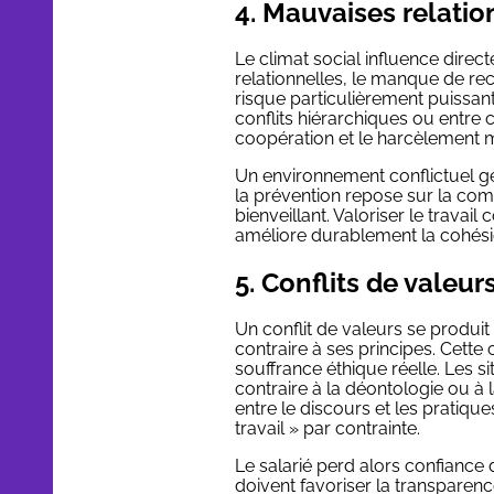
4. Mauvaises relation
Le climat social influence direc
relationnelles, le manque de re
risque particulièrement puissant
conflits hiérarchiques ou entre 
coopération et le harcèlement 
Un environnement conflictuel gé
la prévention repose sur la co
bienveillant. Valoriser le travail
améliore durablement la cohési
5. Conflits de valeur
Un conflit de valeurs se produit 
contraire à ses principes. Cette 
souffrance éthique réelle. Les si
contraire à la déontologie ou à
entre le discours et les pratique
travail » par contrainte.
Le salarié perd alors confiance da
doivent favoriser la transparenc