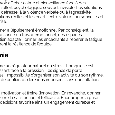
voir afficher calme et bienveillance face à des
 effort psychologique souvent invisible. Les situations
a détresse, à la violence verbale ou à l’agressivité,
ions réelles et les écarts entre valeurs personnelles et
ise.
ener à l’épuisement émotionnel. Par conséquent, la
aissance du travail émotionnel, des espaces
utien adapté. Former les encadrants à repérer la fatigue
t la résilience de l’équipe.
mie
e un régulateur naturel du stress. Lorsqu’elle est
ssant face à la pression. Les signes de perte
s : impossibilité d’organiser son activité ou son rythme,
e confiance, décisions imposées sans consultation
motivation et freine l’innovation. En revanche, donner
 la satisfaction et l’efficacité. Encourager la prise
aux décisions favorise ainsi un engagement durable et