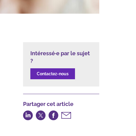
Intéressé·e par le sujet
?
Contactez-nous
Partager cet article
Partager
Partager
Partager
Partager
sur
sur
sur
par
LinkedIn
Twitter
Facebook
email