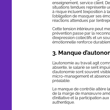
enseignement, service client. De
situations tendues représente un
à risque incluent l’exposition à l
l’obligation de masquer ses émot
réactions attendues par l’entrepr
Cette tension intérieure peut m
prévention passe par la reconn
d’expression collectifs et un so
émotionnelle renforce durablemen
3. Manque d’autono
L’autonomie au travail agit comm
absente, le salarié se sent impui
d’autonomie sont souvent visible
micro-management et absence d
préalable.
Le manque de contrôle altère la 
de la marge de manœuvre améliore
d’initiative et la participation 
authentique.