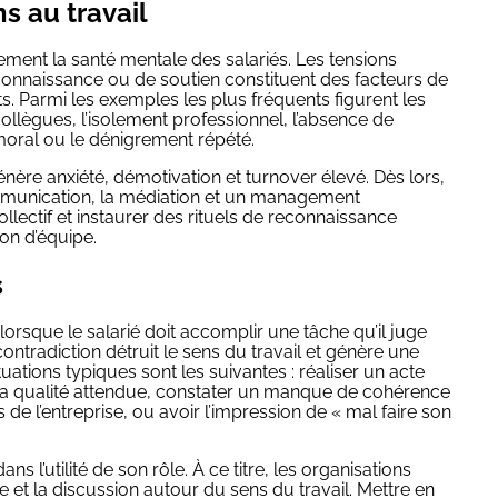
s au travail
tement la santé mentale des salariés. Les tensions
connaissance ou de soutien constituent des facteurs de
s. Parmi les exemples les plus fréquents figurent les
collègues, l’isolement professionnel, l’absence de
moral ou le dénigrement répété.
nère anxiété, démotivation et turnover élevé. Dès lors,
mmunication, la médiation et un management
 collectif et instaurer des rituels de reconnaissance
on d’équipe.
s
lorsque le salarié doit accomplir une tâche qu’il juge
contradiction détruit le sens du travail et génère une
tuations typiques sont les suivantes : réaliser un acte
 la qualité attendue, constater un manque de cohérence
s de l’entreprise, ou avoir l’impression de « mal faire son
ns l’utilité de son rôle. À ce titre, les organisations
e et la discussion autour du sens du travail. Mettre en