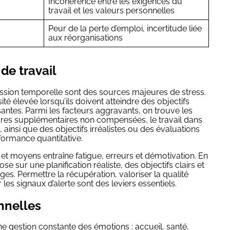
Incohérence entre les exigences du
travail et les valeurs personnelles
Peur de la perte d’emploi, incertitude liée
aux réorganisations
 de travail
ression temporelle sont des sources majeures de stress.
ité élevée lorsqu’ils doivent atteindre des objectifs
antes. Parmi les facteurs aggravants, on trouve les
eures supplémentaires non compensées, le travail dans
e, ainsi que des objectifs irréalistes ou des évaluations
formance quantitative.
 et moyens entraîne fatigue, erreurs et démotivation. En
 sur une planification réaliste, des objectifs clairs et
es. Permettre la récupération, valoriser la qualité
 les signaux d’alerte sont des leviers essentiels.
nnelles
ne gestion constante des émotions : accueil, santé,