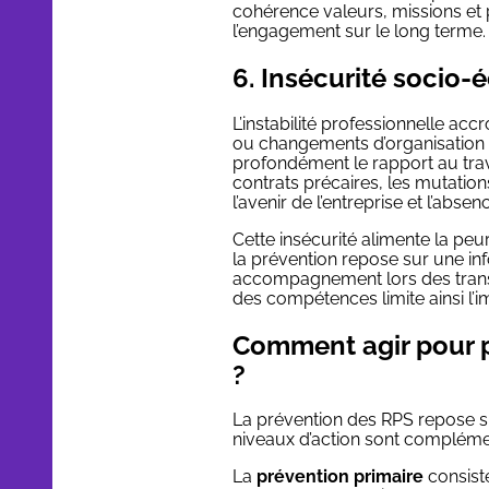
cohérence valeurs, missions et p
l’engagement sur le long terme.
6. Insécurité socio
L’instabilité professionnelle accr
ou changements d’organisation c
profondément le rapport au trava
contrats précaires, les mutatio
l’avenir de l’entreprise et l’abs
Cette insécurité alimente la peu
la prévention repose sur une inf
accompagnement lors des transit
des compétences limite ainsi l’i
Comment agir pour p
?
La prévention des RPS repose su
niveaux d’action sont complémen
La
prévention primaire
consiste