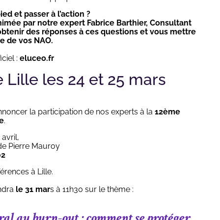
ed et passer à l’action ?
imée par notre expert Fabrice Barthier, Consultant
obtenir des réponses à ces questions et vous mettre
te de vos NAO.
iciel :
eluceo.fr
Lille les 24 et 25 mars
noncer la participation de nos experts à la
12ème
le
.
avril,
de Pierre Mauroy
02
ences à Lille.
endra
le 31 mar
s à 11h30 sur le thème :
al au burn-out : comment se protéger