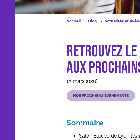
Formations
Retrouvez le Groupe Technologia au
Accueil
Blog
Actualités et évè
Retrouvez le
Nos applications et outils
aux prochain
Qui sommes-nous
13 mars 2026
Ressources
NOS PROCHAINS ÉVÈNEMENTS
Sommaire
Dans les médias
Contact
Salon Eluceo de Lyon les 