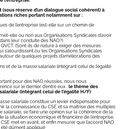
e l’entreprise.
 (sous réserve d’un dialogue social cohérent) à
ations riches portant notamment sur :
ues de l’entreprise (est-elle sur un chemin de
ermet-elle ou non aux Organisations Syndicales d’avoir
 dans leur conduite des NAO?)
la QVCT. (Sont-ils de nature à exiger des mesures
i s’alourdissent ou les Organisations Syndicales
 autour de quelques projets d’améliorations des
et de la masse salariale (intégrant celui de l’égalité
portant pour des NAO réussies, nous nous
nce sur le dernier d’entre eux :
le thème des
lariale (intégrant celui de l’égalité H/F)
asse salariale constitue un levier indispensable pour
hir la connaissance du CSE et sa maîtrise des multiples
 salariale, se faire une opinion sur la cohérence de la
 la situation économique et financière de l’entreprise,
e CSE met en avant, et enfin mesurer que l’accord NAO
 a été dûment appliqué