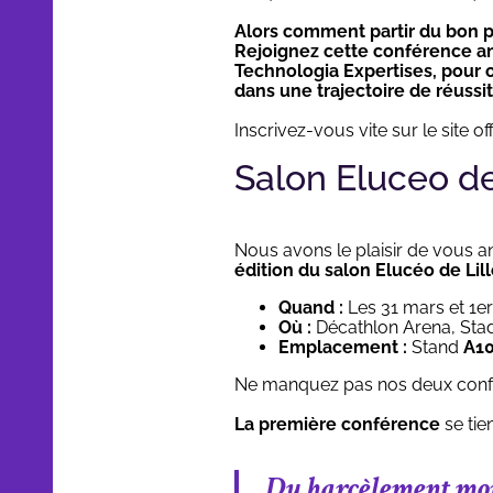
Alors comment partir du bon pi
Rejoignez cette conférence an
Technologia Expertises, pour 
dans une trajectoire de réussi
Inscrivez-vous vite sur le site off
Salon Eluceo de 
Nous avons le plaisir de vous an
édition
du salon Elucéo de Lil
Quand :
Les 31 mars et 1er 
Où :
Décathlon Arena, Sta
Emplacement :
Stand
A1
Ne manquez pas nos deux confér
La première conférence
se ti
Du harcèlement mor