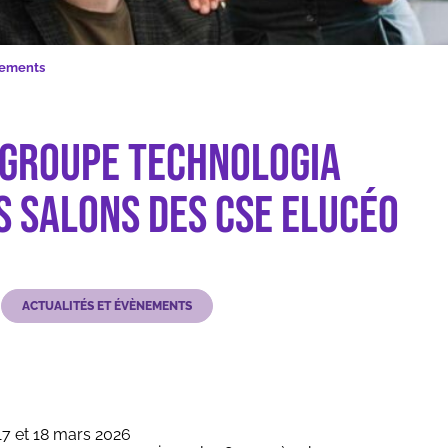
x prochains salons des CSE Elucéo
nements
 Groupe Technologia
s salons des CSE Elucéo
ACTUALITÉS ET ÉVÈNEMENTS
17 et 18 mars 2026