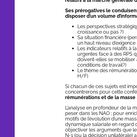
relatifs à la marche générale d
Ses prérogatives le conduisent
disposer d’un volume d’inform
Les perspectives stratégiq
croissance ou pas ?)
Sa situation financière (p
un haut niveau d’exigence
Les indicateurs relatifs à 
urgentes face à des RPS qu
doivent-elles se mobiliser
conditions de travail?)
Le thème des rémunérations 
H/F)
Si chacun de ces sujets est im
concentrerons pour cette confére
rémunérations et de la masse sa
L’analyse en profondeur de la m
peser dans les NAO ; pour enric
motifs de l’évolution d’une masse
dynamique salariale en regard de
objectiver les arguments que l
N-1 (ou la décision unilatérale)