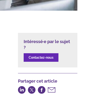
Intéressé·e par le sujet
?
Contactez-nous
Partager cet article
Partager
Partager
Partager
Partager
sur
sur
sur
par
LinkedIn
Twitter
Facebook
email