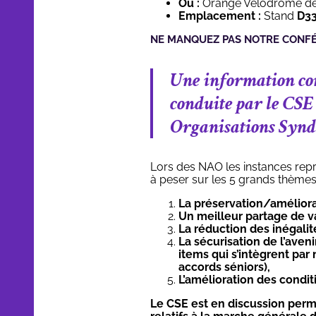
Où :
Orange Velodrome de 
Emplacement :
Stand
D3
NE MANQUEZ PAS NOTRE CONFÉ
Une information cons
conduite par le CSE
Organisations Synd
Lors des NAO les instances rep
à peser sur les 5 grands thèmes 
La préservation/améliora
Un meilleur partage de v
La réduction des inégalit
La sécurisation de l’aven
items qui s’intègrent pa
accords séniors),
L’amélioration des conditi
Le CSE est en discussion perm