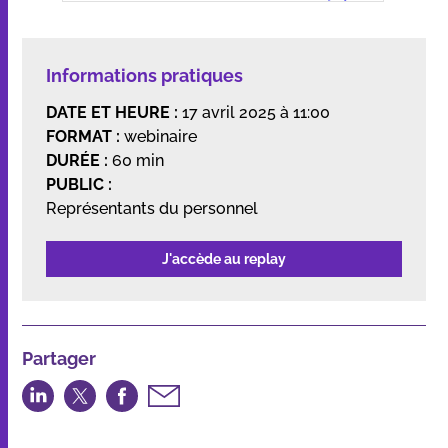
Informations pratiques
DATE ET HEURE :
17 avril 2025 à 11:00
FORMAT :
webinaire
DURÉE :
60 min
PUBLIC :
Représentants du personnel
J'accède au replay
Partager
Partager
Partager
Partager
Partager
sur
sur
sur
par
LinkedIn
Twitter
Facebook
email