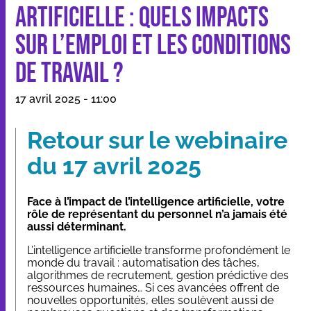
Artificielle : quels impacts
sur l’emploi et les conditions
Nos applications et outils
de travail ?
Qui sommes-nous
17 avril 2025 - 11:00
Ressources
Retour sur le webinaire
du 17 avril 2025
Face à l’impact de l’intelligence artificielle, votre
rôle de représentant du personnel n’a jamais été
Dans les médias
aussi déterminant.
Contact
L’intelligence artificielle transforme profondément le
monde du travail : automatisation des tâches,
algorithmes de recrutement, gestion prédictive des
ressources humaines… Si ces avancées offrent de
nouvelles opportunités, elles soulèvent aussi de