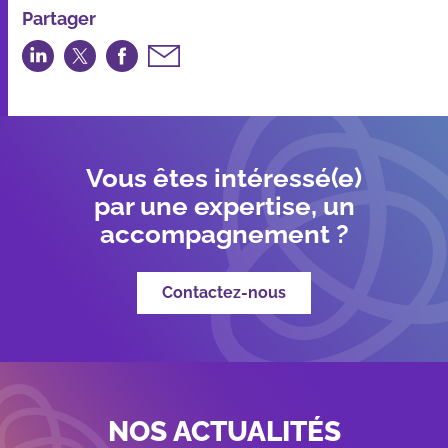
Partager
Partager
Partager
Partager
Partager
sur
sur
sur
par
LinkedIn
Twitter
Facebook
email
Vous êtes intéressé(e)
par une expertise, un
accompagnement ?
Contactez-nous
NOS ACTUALITÉS