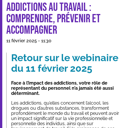
addictions au travail :
comprendre, prévenir et
Nos applications et outils
accompagner
Qui sommes-nous
11 février 2025 - 11:30
Ressources
Retour sur le webinaire
du 11 février 2025
Face à l’impact des addictions, votre rôle de
représentant du personnel n’a jamais été aussi
Dans les médias
déterminant.
Contact
Les addictions, qu’elles concernent l’alcool, les
drogues ou d’autres substances, transforment
profondément le monde du travail et peuvent avoir
un impact significatif sur la vie professionnelle et
personnelle des individus, ainsi que sur