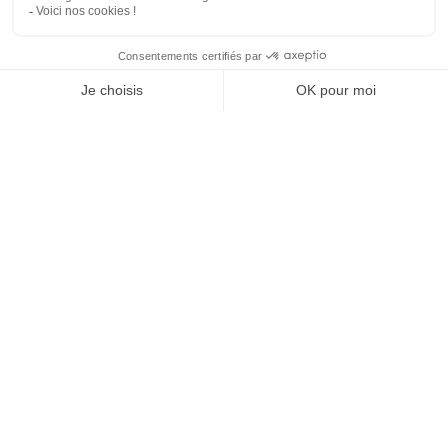
Tél : 01 40 22 93 63
contact@technologia.fr
29 Rue du Louvre
75002 Paris
Suivez-nous
Expertises