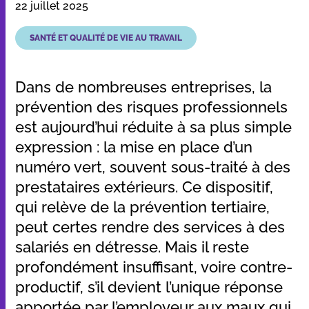
22 juillet 2025
SANTÉ ET QUALITÉ DE VIE AU TRAVAIL
Nos applications et outils
Dans de nombreuses entreprises, la
Qui sommes-nous
prévention des risques professionnels
est aujourd’hui réduite à sa plus simple
Ressources
expression : la mise en place d’un
numéro vert, souvent sous-traité à des
prestataires extérieurs. Ce dispositif,
qui relève de la prévention tertiaire,
Dans les médias
peut certes rendre des services à des
Contact
salariés en détresse. Mais il reste
profondément insuffisant, voire contre-
productif, s’il devient l’unique réponse
apportée par l’employeur aux maux qui