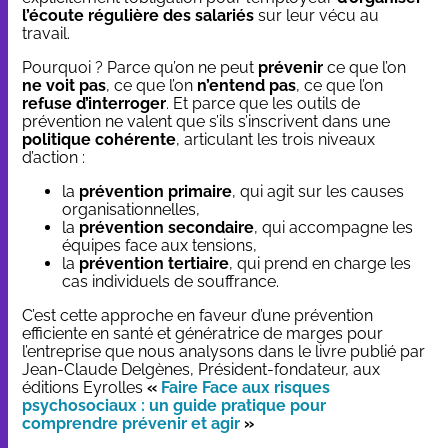
l’écoute régulière des salariés
sur leur vécu au
travail.
Pourquoi ? Parce qu’on ne peut
prévenir
ce que l’on
ne voit pas
, ce que l’on
n’entend pas
, ce que l’on
refuse d’interroger
. Et parce que les outils de
prévention ne valent que s’ils s’inscrivent dans une
politique cohérente
, articulant les trois niveaux
d’action :
la
prévention primaire
, qui agit sur les causes
organisationnelles,
la
prévention secondaire
, qui accompagne les
équipes face aux tensions,
la
prévention tertiaire
, qui prend en charge les
cas individuels de souffrance.
C’est cette approche en faveur d’une prévention
efficiente en santé et génératrice de marges pour
l’entreprise que nous analysons dans le livre publié par
Jean-Claude Delgènes, Président-fondateur, aux
éditions Eyrolles
«
Faire Face aux risques
psychosociaux : un guide pratique pour
comprendre prévenir et agir
»