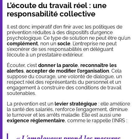
L’écoute du travail réel : une
responsabilité collective
Il est donc impératif d’en finir avec les politiques de
prévention réduites à des dispositifs d’urgence
psychologique. Ce type de solution ne peut être qu’un
complément
, non un
socle
. L’entreprise ne peut
s’exonérer de ses responsabilités en déléguant
l’écoute à un prestataire extérieur.
Écouter, c’est
donner la parole
,
reconnaître les
alertes
,
accepter de modifier l’organisation
. Cela
suppose du courage, une volonté de dialogue, un
respect réel des représentants du personnel et un
engagement à construire des conditions de travail
soutenables.
La prévention est un
levier stratégique
: elle améliore
la santé des salariés, renforce l’engagement, diminue
le turnover et les arrêts maladie. Elle est aussi une
exigence réglementaire
, comme le rappelle l’INRS :
« L’employeur prend les mesures