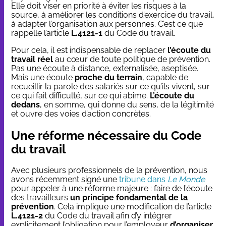
Elle doit viser en priorité à éviter les risques à la
source, à améliorer les conditions d’exercice du travail,
à adapter l’organisation aux personnes. C’est ce que
rappelle l’article
L.4121-1
du Code du travail.
Pour cela, il est indispensable de replacer
l’écoute du
travail réel
au cœur de toute politique de prévention.
Pas une écoute à distance, externalisée, aseptisée.
Mais une écoute
proche du terrain
, capable de
recueillir la parole des salariés sur ce qu’ils vivent, sur
ce qui fait difficulté, sur ce qui abîme.
L’écoute du
dedans
, en somme, qui donne du sens, de la légitimité
et ouvre des voies d’action concrètes.
Une réforme nécessaire du Code
du travail
Avec plusieurs professionnels de la prévention, nous
avons récemment signé une
tribune dans
Le Monde
pour appeler à une réforme majeure : faire de l’écoute
des travailleurs
un principe fondamental de la
prévention
. Cela implique une modification de l’article
L.4121-2
du Code du travail afin d’y intégrer
explicitement l’obligation pour l’employeur
d’organiser