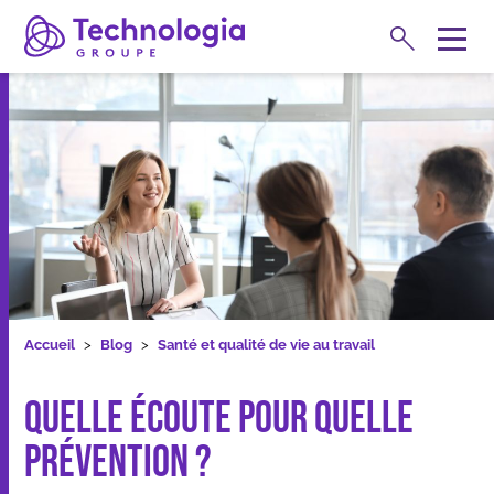
Rechercher
M
e
Expertises
n
u
Quelle écoute pour quelle prévention ?
Accueil
Blog
Santé et qualité de vie au travail
Quelle écoute pour quelle
prévention ?
Formations