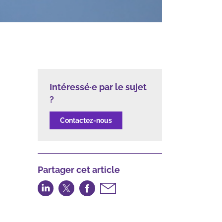
Intéressé·e par le sujet
?
Contactez-nous
Partager cet article
Partager
Partager
Partager
Partager
sur
sur
sur
par
LinkedIn
Twitter
Facebook
email