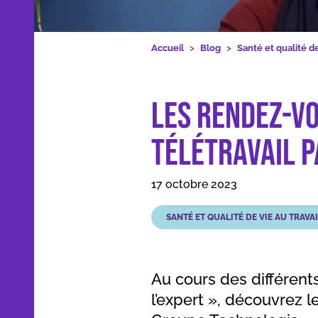
Formations
Les Rendez-Vous de l’expert #3 – Le 
Accueil
Blog
Santé et qualité de
Les Rendez-Vo
Nos applications et outils
télétravail 
Qui sommes-nous
17 octobre 2023
Ressources
SANTÉ ET QUALITÉ DE VIE AU TRAVA
Au cours des différen
Dans les médias
l’expert », découvrez 
Contact