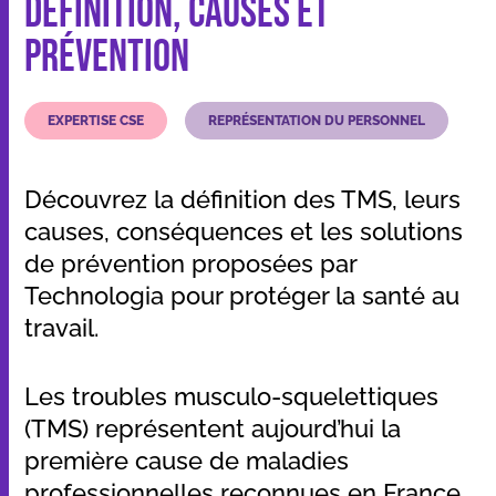
définition, causes et
prévention
Nos applications et outils
EXPERTISE CSE
REPRÉSENTATION DU PERSONNEL
Qui sommes-nous
Découvrez la définition des TMS, leurs
Ressources
causes, conséquences et les solutions
de prévention proposées par
Technologia pour protéger la santé au
travail.
Dans les médias
Contact
Les troubles musculo-squelettiques
(TMS) représentent aujourd’hui la
première cause de maladies
professionnelles reconnues en France.