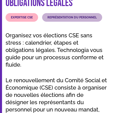
obligations légales
EXPERTISE CSE
REPRÉSENTATION DU PERSONNEL
Nos applications et outils
Qui sommes-nous
Organisez vos élections CSE sans
stress : calendrier, étapes et
Ressources
obligations légales. Technologia vous
guide pour un processus conforme et
fluide.
Dans les médias
Le renouvellement du Comité Social et
Contact
Économique (CSE) consiste à organiser
de nouvelles élections afin de
désigner les représentants du
personnel pour un nouveau mandat,