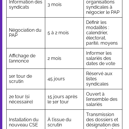
Information des
organisations
3 mois
syndicats
syndicales à
négocier le PAP
Définir les
modalités :
Négociation du
5 à 2 mois
calendrier,
PAP
électorat,
parité, moyens
Informer les
Affichage de
2 mois
salariés des
l’annonce
dates de vote
Réservé aux
1er tour de
45 jours
listes
scrutin
syndicales
Ouvert à
2e tour (si
15 jours après
l’ensemble des
nécessaire)
le 1er tour
salariés
Transmission
Installation du
À l’issue du
des dossiers et
nouveau CSE
scrutin
désignation des